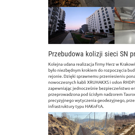
Przebudowa kolizji sieci SN p
Kolejna udana realizacja firmy Herz w Krakowie
było niezbędnym krokiem do rozpoczęcia bu
rejonie. Dzięki sprawnemu przeniesieniu pona
nowoczesnych kabli XRUHAKXS i osłon RHDPE
zapewniając jednocześnie bezpieczeństwo en
przeprowadzona pod ścisłym nadzorem Tauron 
precyzyjnego wytyczenia geodezyjnego, prze
infrastruktury typu HAKnFtA.