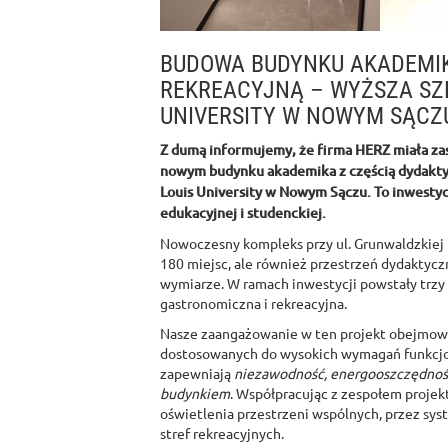
BUDOWA BUDYNKU AKADEMIK
REKREACYJNĄ – WYŻSZA SZK
UNIVERSITY W NOWYM SĄCZ
Z dumą informujemy, że firma HERZ miała zasz
nowym budynku akademika z częścią dydaktyc
Louis University w Nowym Sączu. To inwestyc
edukacyjnej i studenckiej.
Nowoczesny kompleks przy ul. Grunwaldzkiej 
180 miejsc, ale również przestrzeń dydaktycz
wymiarze. W ramach inwestycji powstały trzy
gastronomiczna i rekreacyjna.
Nasze zaangażowanie w ten projekt obejmowa
dostosowanych do wysokich wymagań funkcjon
zapewniają
niezawodność, energooszczędność
budynkiem
. Współpracując z zespołem proje
oświetlenia przestrzeni wspólnych, przez sys
stref rekreacyjnych.