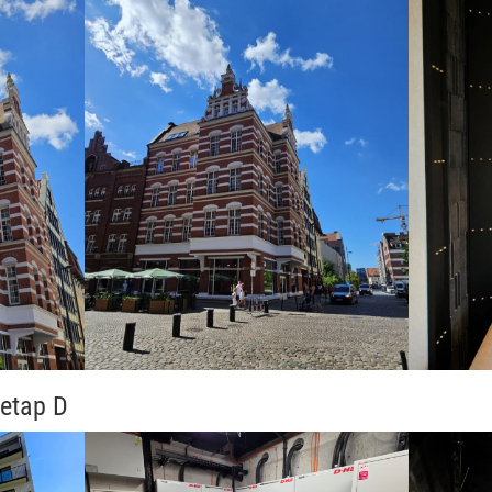
etap D