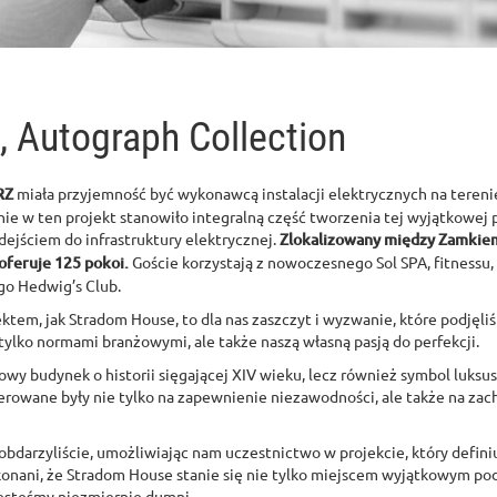
 Autograph Collection
RZ
miała przyjemność być wykonawcą instalacji elektrycznych na tere
e w ten projekt stanowiło integralną część tworzenia tej wyjątkowej p
jściem do infrastruktury elektrycznej.
Zlokalizowany między Zamkiem
oferuje 125 pokoi.
Goście korzystają z nowoczesnego Sol SPA, fitnessu, 
go Hedwig’s Club.
tem, jak Stradom House, to dla nas zaszczyt i wyzwanie, które podjęl
tylko normami branżowymi, ale także naszą własną pasją do perfekcji.
wy budynek o historii sięgającej XIV wieku, lecz również symbol luksus
erowane były nie tylko na zapewnienie niezawodności, ale także na zach
 obdarzyliście, umożliwiając nam uczestnictwo w projekcie, który defin
konani, że Stradom House stanie się nie tylko miejscem wyjątkowym po
jesteśmy niezmiernie dumni.