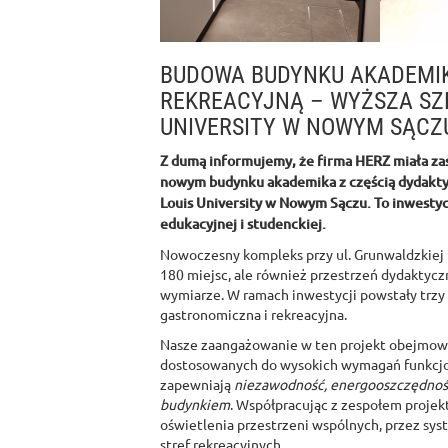
BUDOWA BUDYNKU AKADEMIK
REKREACYJNĄ – WYŻSZA SZK
UNIVERSITY W NOWYM SĄCZ
Z dumą informujemy, że firma HERZ miała zasz
nowym budynku akademika z częścią dydaktyc
Louis University w Nowym Sączu. To inwestyc
edukacyjnej i studenckiej.
Nowoczesny kompleks przy ul. Grunwaldzkiej 
180 miejsc, ale również przestrzeń dydaktycz
wymiarze. W ramach inwestycji powstały trzy
gastronomiczna i rekreacyjna.
Nasze zaangażowanie w ten projekt obejmowa
dostosowanych do wysokich wymagań funkcjon
zapewniają
niezawodność, energooszczędność
budynkiem
. Współpracując z zespołem proje
oświetlenia przestrzeni wspólnych, przez sys
stref rekreacyjnych.