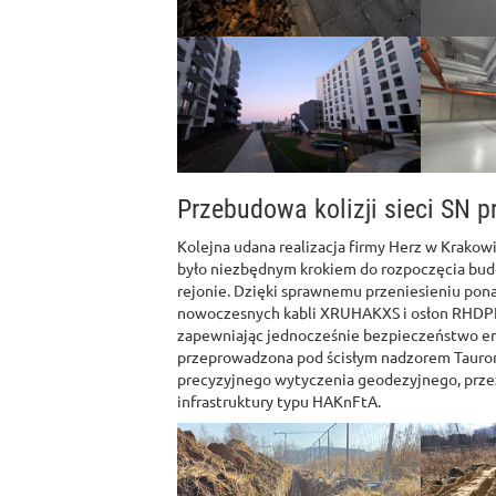
Przebudowa kolizji sieci SN p
Kolejna udana realizacja firmy Herz w Krakowie
było niezbędnym krokiem do rozpoczęcia bu
rejonie. Dzięki sprawnemu przeniesieniu pona
nowoczesnych kabli XRUHAKXS i osłon RHDPE
zapewniając jednocześnie bezpieczeństwo en
przeprowadzona pod ścisłym nadzorem Tauron 
precyzyjnego wytyczenia geodezyjnego, prze
infrastruktury typu HAKnFtA.