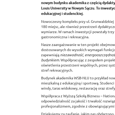
nowym budynku akademika z częścią dydaktyc
Louis University w Nowym Sączu. To inwestyc
edukacyjnej i studenckiej.
Nowoczesny kompleks przy ul. Grunwaldzkiej 
180 miejsc, ale również przestrzeń dydaktycz
wymiarze. W ramach inwestycji powstały trzy
gastronomiczna i rekreacyjna.
Nasze zaangażowanie w ten projekt obejmowa
dostosowanych do wysokich wymagań funkcjon
zapewniają
niezawodność, energooszczędność
budynkiem
. Współpracując z zespołem proje
oświetlenia przestrzeni wspólnych, przez sys
stref rekreacyjnych.
Budynek akademika WSB-NLU to przykład nowoc
mieszkalną z edukacyjną i sportową. Studenci 
windy, taras widokowy, restaurację oraz strefy 
Współpraca z Wyższą Szkołą Biznesu – National 
odpowiedzialność za jakość i trwałość rozwią
profesjonalizmem, zgodnie z obowiązującymi n
Dziękujemy za zaufanie, jakim nas obdarzono, 