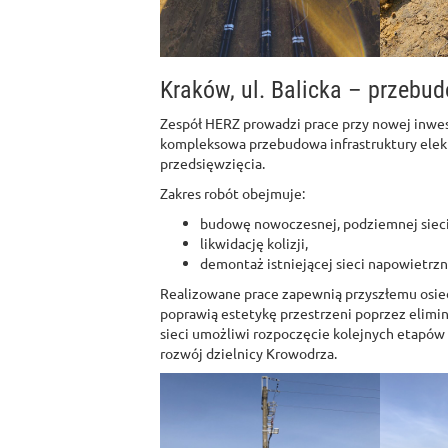
Kraków, ul. Balicka – przebud
Zespół HERZ prowadzi prace przy nowej inwe
kompleksowa przebudowa infrastruktury elek
przedsięwzięcia.
Zakres robót obejmuje:
budowę nowoczesnej, podziemnej sieci 
likwidację kolizji,
demontaż istniejącej sieci napowietrzn
Realizowane prace zapewnią przyszłemu osiedl
poprawią estetykę przestrzeni poprzez elim
sieci umożliwi rozpoczęcie kolejnych etapó
rozwój dzielnicy Krowodrza.