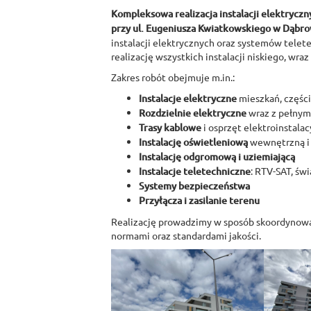
Kompleksowa realizacja instalacji elektryczn
przy ul. Eugeniusza Kwiatkowskiego w Dąbro
instalacji elektrycznych oraz systemów telet
realizację wszystkich instalacji niskiego, wra
Zakres robót obejmuje m.in.:
Instalacje elektryczne
mieszkań, częśc
Rozdzielnie elektryczne
wraz z pełnym
Trasy kablowe
i osprzęt elektroinstalac
Instalację oświetleniową
wewnętrzną i
Instalację odgromową i uziemiającą
Instalacje teletechniczne
: RTV-SAT, ś
Systemy bezpieczeństwa
Przyłącza i zasilanie terenu
Realizację prowadzimy w sposób skoordynowa
normami oraz standardami jakości.