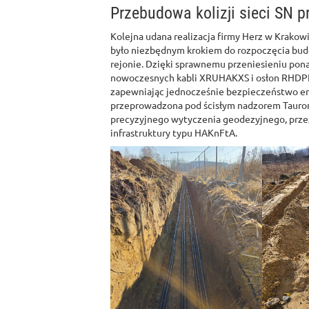
Przebudowa kolizji sieci SN p
Kolejna udana realizacja firmy Herz w Krakowie
było niezbędnym krokiem do rozpoczęcia bu
rejonie. Dzięki sprawnemu przeniesieniu pona
nowoczesnych kabli XRUHAKXS i osłon RHDPE
zapewniając jednocześnie bezpieczeństwo en
przeprowadzona pod ścisłym nadzorem Tauron 
precyzyjnego wytyczenia geodezyjnego, prze
infrastruktury typu HAKnFtA.