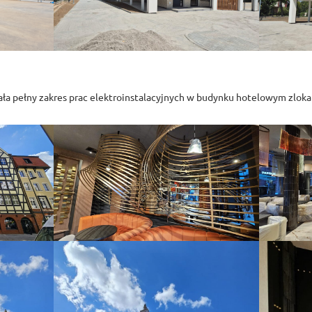
ła pełny zakres prac elektroinstalacyjnych w budynku hotelowym zlok