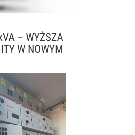
kVA – WYŻSZA
SITY W NOWYM