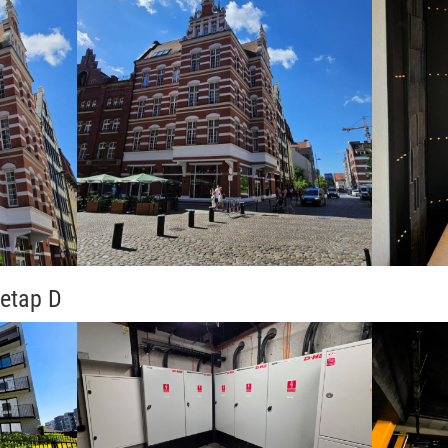
etap D