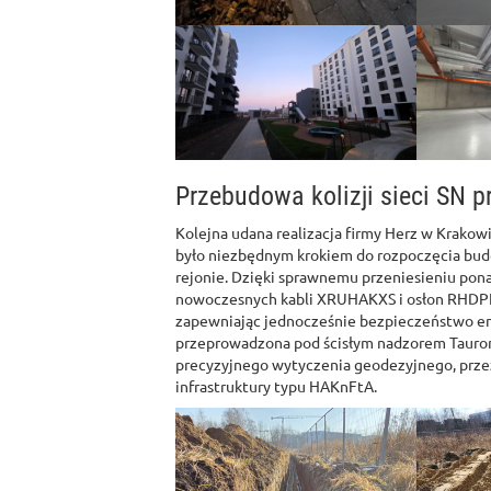
Przebudowa kolizji sieci SN p
Kolejna udana realizacja firmy Herz w Krakowie
było niezbędnym krokiem do rozpoczęcia bu
rejonie. Dzięki sprawnemu przeniesieniu pona
nowoczesnych kabli XRUHAKXS i osłon RHDPE
zapewniając jednocześnie bezpieczeństwo en
przeprowadzona pod ścisłym nadzorem Tauron 
precyzyjnego wytyczenia geodezyjnego, prze
infrastruktury typu HAKnFtA.