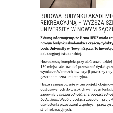
BUDOWA BUDYNKU AKADEMIK
REKREACYJNĄ – WYŻSZA SZK
UNIVERSITY W NOWYM SĄCZ
Z dumą informujemy, że firma HERZ miała zasz
nowym budynku akademika z częścią dydaktyc
Louis University w Nowym Sączu. To inwestyc
edukacyjnej i studenckiej.
Nowoczesny kompleks przy ul. Grunwaldzkiej 
180 miejsc, ale również przestrzeń dydaktycz
wymiarze. W ramach inwestycji powstały trzy
gastronomiczna i rekreacyjna.
Nasze zaangażowanie w ten projekt obejmowa
dostosowanych do wysokich wymagań funkcjon
zapewniają
niezawodność, energooszczędność
budynkiem
. Współpracując z zespołem proje
oświetlenia przestrzeni wspólnych, przez sys
stref rekreacyjnych.