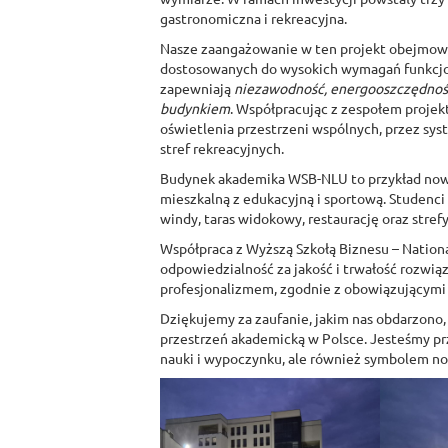
gastronomiczna i rekreacyjna.
Nasze zaangażowanie w ten projekt obejmowa
dostosowanych do wysokich wymagań funkcjon
zapewniają
niezawodność, energooszczędność
budynkiem
. Współpracując z zespołem proje
oświetlenia przestrzeni wspólnych, przez sys
stref rekreacyjnych.
Budynek akademika WSB-NLU to przykład nowoc
mieszkalną z edukacyjną i sportową. Studenci 
windy, taras widokowy, restaurację oraz strefy 
Współpraca z Wyższą Szkołą Biznesu – National 
odpowiedzialność za jakość i trwałość rozwią
profesjonalizmem, zgodnie z obowiązującymi n
Dziękujemy za zaufanie, jakim nas obdarzono, 
przestrzeń akademicką w Polsce. Jesteśmy prz
nauki i wypoczynku, ale również symbolem no