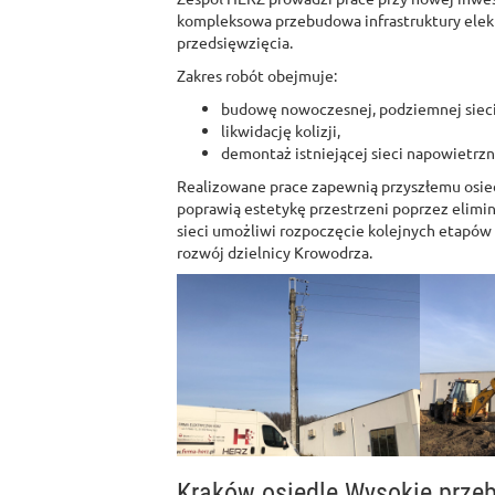
kompleksowa przebudowa infrastruktury elek
przedsięwzięcia.
Zakres robót obejmuje:
budowę nowoczesnej, podziemnej sieci 
likwidację kolizji,
demontaż istniejącej sieci napowietrzn
Realizowane prace zapewnią przyszłemu osiedl
poprawią estetykę przestrzeni poprzez elim
sieci umożliwi rozpoczęcie kolejnych etapó
rozwój dzielnicy Krowodrza.
Kraków osiedle Wysokie przeb