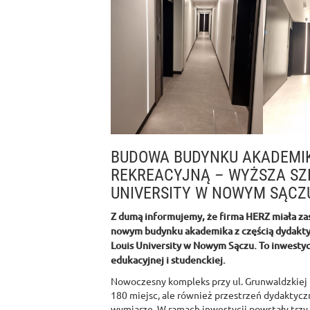
BUDOWA BUDYNKU AKADEMIK
REKREACYJNĄ – WYŻSZA SZK
UNIVERSITY W NOWYM SĄCZ
Z dumą informujemy, że firma HERZ miała zasz
nowym budynku akademika z częścią dydaktyc
Louis University w Nowym Sączu. To inwestyc
edukacyjnej i studenckiej.
Nowoczesny kompleks przy ul. Grunwaldzkiej 
180 miejsc, ale również przestrzeń dydaktycz
wymiarze. W ramach inwestycji powstały trzy