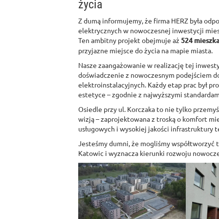
życia
Z dumą informujemy, że firma HERZ była odpo
elektrycznych w nowoczesnej inwestycji mies
Ten ambitny projekt obejmuje aż
524 mieszka
przyjazne miejsce do życia na mapie miasta.
Nasze zaangażowanie w realizację tej inwestyc
doświadczenie z nowoczesnym podejściem do
elektroinstalacyjnych. Każdy etap prac był pr
estetyce – zgodnie z najwyższymi standardami
Osiedle przy ul. Korczaka to nie tylko przemy
wizją – zaprojektowana z troską o komfort m
usługowych i wysokiej jakości infrastruktury 
Jesteśmy dumni, że mogliśmy współtworzyć te
Katowic i wyznacza kierunki rozwoju nowoc