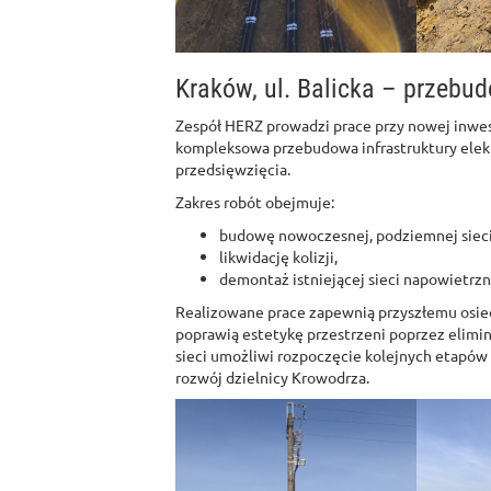
Kraków, ul. Balicka – przebud
Zespół HERZ prowadzi prace przy nowej inwe
kompleksowa przebudowa infrastruktury elek
przedsięwzięcia.
Zakres robót obejmuje:
budowę nowoczesnej, podziemnej sieci 
likwidację kolizji,
demontaż istniejącej sieci napowietrzn
Realizowane prace zapewnią przyszłemu osiedl
poprawią estetykę przestrzeni poprzez elim
sieci umożliwi rozpoczęcie kolejnych etapó
rozwój dzielnicy Krowodrza.