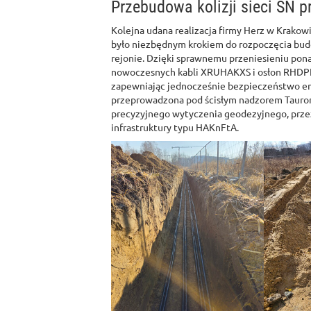
Przebudowa kolizji sieci SN p
Kolejna udana realizacja firmy Herz w Krakowie
było niezbędnym krokiem do rozpoczęcia bu
rejonie. Dzięki sprawnemu przeniesieniu pona
nowoczesnych kabli XRUHAKXS i osłon RHDPE
zapewniając jednocześnie bezpieczeństwo en
przeprowadzona pod ścisłym nadzorem Tauron 
precyzyjnego wytyczenia geodezyjnego, prze
infrastruktury typu HAKnFtA.