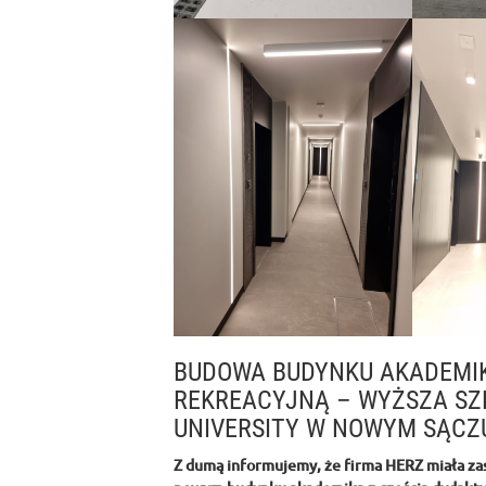
BUDOWA BUDYNKU AKADEMIK
REKREACYJNĄ – WYŻSZA SZK
UNIVERSITY W NOWYM SĄCZ
Z dumą informujemy, że firma HERZ miała zasz