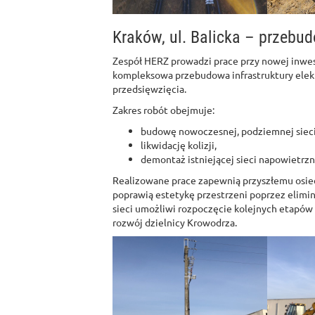
Kraków, ul. Balicka – przebud
Zespół HERZ prowadzi prace przy nowej inwe
kompleksowa przebudowa infrastruktury elek
przedsięwzięcia.
Zakres robót obejmuje:
budowę nowoczesnej, podziemnej sieci 
likwidację kolizji,
demontaż istniejącej sieci napowietrzn
Realizowane prace zapewnią przyszłemu osiedl
poprawią estetykę przestrzeni poprzez elim
sieci umożliwi rozpoczęcie kolejnych etapó
rozwój dzielnicy Krowodrza.