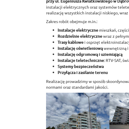
przy ul. Eugeniusza Kwiatkowskiego w Dąbro
instalacji elektrycznych oraz systemów telet
realizację wszystkich instalacji niskiego, wra
Zakres robót obejmuje m.in.:
Instalacje elektryczne
mieszkań, częśc
Rozdzielnie elektryczne
wraz z pełnym
Trasy kablowe
i osprzęt elektroinstalac
Instalację oświetleniową
wewnętrzną i
Instalację odgromową i uziemiającą
Instalacje teletechniczne
: RTV-SAT, ś
Systemy bezpieczeństwa
Przyłącza i zasilanie terenu
Realizację prowadzimy w sposób skoordynowa
normami oraz standardami jakości.