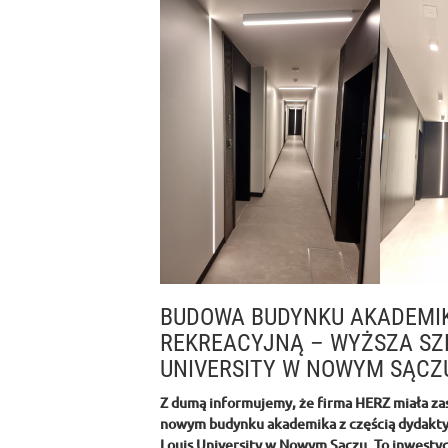
BUDOWA BUDYNKU AKADEMIK
REKREACYJNĄ – WYŻSZA SZK
UNIVERSITY W NOWYM SĄCZ
Z dumą informujemy, że firma HERZ miała zasz
nowym budynku akademika z częścią dydaktyc
Louis University w Nowym Sączu. To inwestyc