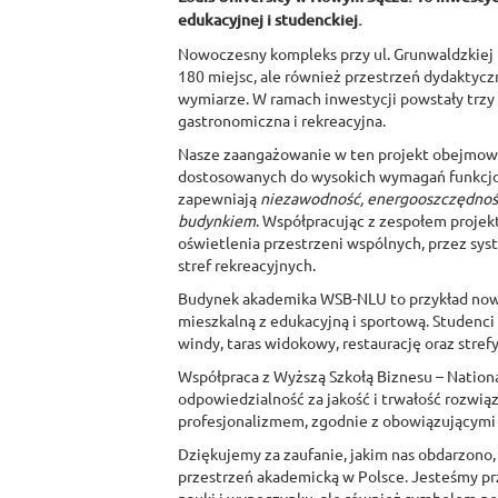
edukacyjnej i studenckiej.
Nowoczesny kompleks przy ul. Grunwaldzkiej 
180 miejsc, ale również przestrzeń dydaktycz
wymiarze. W ramach inwestycji powstały trzy
gastronomiczna i rekreacyjna.
Nasze zaangażowanie w ten projekt obejmowa
dostosowanych do wysokich wymagań funkcjon
zapewniają
niezawodność, energooszczędność
budynkiem
. Współpracując z zespołem proje
oświetlenia przestrzeni wspólnych, przez sys
stref rekreacyjnych.
Budynek akademika WSB-NLU to przykład nowoc
mieszkalną z edukacyjną i sportową. Studenci 
windy, taras widokowy, restaurację oraz strefy 
Współpraca z Wyższą Szkołą Biznesu – National 
odpowiedzialność za jakość i trwałość rozwią
profesjonalizmem, zgodnie z obowiązującymi n
Dziękujemy za zaufanie, jakim nas obdarzono, 
przestrzeń akademicką w Polsce. Jesteśmy prz
nauki i wypoczynku, ale również symbolem no