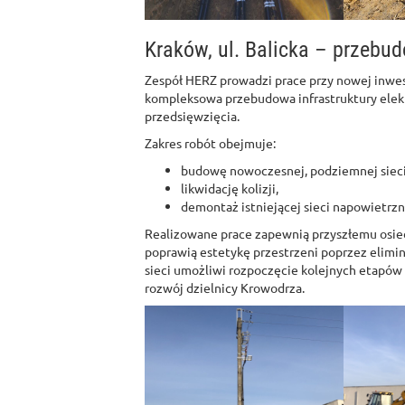
Kraków, ul. Balicka – przebud
Zespół HERZ prowadzi prace przy nowej inwe
kompleksowa przebudowa infrastruktury elek
przedsięwzięcia.
Zakres robót obejmuje:
budowę nowoczesnej, podziemnej sieci 
likwidację kolizji,
demontaż istniejącej sieci napowietrzn
Realizowane prace zapewnią przyszłemu osiedl
poprawią estetykę przestrzeni poprzez elim
sieci umożliwi rozpoczęcie kolejnych etapó
rozwój dzielnicy Krowodrza.