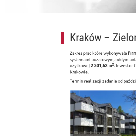
Kraków – Zielo
Zakres prac które wykonywała
Fir
systemami pożarowym, oddymiania 
2
użytkowej
2 301,62 m
.
Inwestor G
Krakowie.
Termin realizacji zadania od paźdz