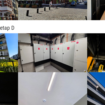
etap D