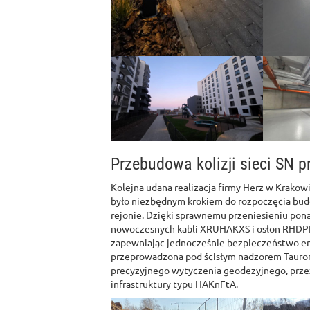
Przebudowa kolizji sieci SN p
Kolejna udana realizacja firmy Herz w Krakowie
było niezbędnym krokiem do rozpoczęcia bu
rejonie. Dzięki sprawnemu przeniesieniu pona
nowoczesnych kabli XRUHAKXS i osłon RHDPE
zapewniając jednocześnie bezpieczeństwo en
przeprowadzona pod ścisłym nadzorem Tauron 
precyzyjnego wytyczenia geodezyjnego, prze
infrastruktury typu HAKnFtA.