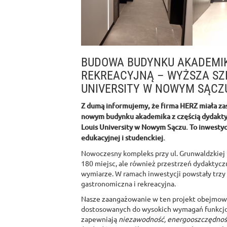
BUDOWA BUDYNKU AKADEMIK
REKREACYJNĄ – WYŻSZA SZK
UNIVERSITY W NOWYM SĄCZ
Z dumą informujemy, że firma HERZ miała zasz
nowym budynku akademika z częścią dydaktyc
Louis University w Nowym Sączu. To inwestyc
edukacyjnej i studenckiej.
Nowoczesny kompleks przy ul. Grunwaldzkiej 
180 miejsc, ale również przestrzeń dydaktycz
wymiarze. W ramach inwestycji powstały trzy
gastronomiczna i rekreacyjna.
Nasze zaangażowanie w ten projekt obejmowa
dostosowanych do wysokich wymagań funkcjon
zapewniają
niezawodność, energooszczędność