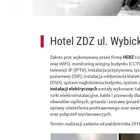
Hotel ZDZ ul. Wybic
Zakres prac wykonywany przez firmę
HERZ
to
oraz WiFi). monitoring wizyjny budynku (CCTV
telewizji IP (IPTV), instalacja przyzywowa, s
pożarowej (SSP), instalacja oddymiania klat
(DSO), system nagłośnienia budynku, system au
instalacji elektrycznych
zostały wykonane: tab
rurki elektroinstalacyjne, kable i przewody d
obwodów ogólnych, gniazda i zestawy gniazd P
oprawy oświetlenia podstawowego oraz awary
oraz połączeń wyrównawczych.
Termin realizacji zadania od października 201