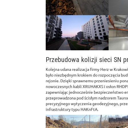
Przebudowa kolizji sieci SN p
Kolejna udana realizacja firmy Herz w Krakowie
było niezbędnym krokiem do rozpoczęcia bu
rejonie. Dzięki sprawnemu przeniesieniu pona
nowoczesnych kabli XRUHAKXS i osłon RHDPE
zapewniając jednocześnie bezpieczeństwo en
przeprowadzona pod ścisłym nadzorem Tauron 
precyzyjnego wytyczenia geodezyjnego, prze
infrastruktury typu HAKnFtA.