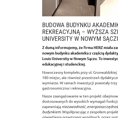
BUDOWA BUDYNKU AKADEMIK
REKREACYJNĄ – WYŻSZA SZK
UNIVERSITY W NOWYM SĄCZ
Z dumą informujemy, że firma HERZ miała zasz
nowym budynku akademika z częścią dydaktyc
Louis University w Nowym Sączu. To inwestyc
edukacyjnej i studenckiej.
Nowoczesny kompleks przy ul. Grunwaldzkiej 
180 miejsc, ale również przestrzeń dydaktycz
wymiarze. W ramach inwestycji powstały trzy
gastronomiczna i rekreacyjna.
Nasze zaangażowanie w ten projekt obejmowa
dostosowanych do wysokich wymagań funkcjon
zapewniają
niezawodność, energooszczędność
budynkiem
. Współpracując z zespołem proje
oświetlenia przestrzeni wspólnych, przez sys