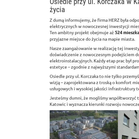
Osiedle przy ul. Korczaka w 
życia
Z dumą informujemy, że firma HERZ była odpo
elektrycznych w nowoczesnej inwestycji mies
Ten ambitny projekt obejmuje aż
524 mieszka
przyjazne miejsce do życia na mapie miasta.
Nasze zaangażowanie w realizację tej inwestyc
doświadczenie z nowoczesnym podejściem do
elektroinstalacyjnych. Każdy etap prac był pr
estetyce – zgodnie z najwyższymi standardami
Osiedle przy ul. Korczaka to nie tylko przemy
wizją – zaprojektowana z troską o komfort m
usługowych i wysokiej jakości infrastruktury 
Jesteśmy dumni, że mogliśmy współtworzyć te
Katowic i wyznacza kierunki rozwoju nowoc