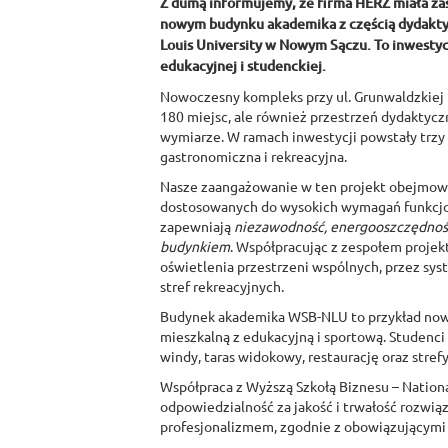
Z dumą informujemy, że firma HERZ miała zasz
nowym budynku akademika z częścią dydaktyc
Louis University w Nowym Sączu. To inwestyc
edukacyjnej i studenckiej.
Nowoczesny kompleks przy ul. Grunwaldzkiej 
180 miejsc, ale również przestrzeń dydaktycz
wymiarze. W ramach inwestycji powstały trzy
gastronomiczna i rekreacyjna.
Nasze zaangażowanie w ten projekt obejmowa
dostosowanych do wysokich wymagań funkcjon
zapewniają
niezawodność, energooszczędność
budynkiem
. Współpracując z zespołem proje
oświetlenia przestrzeni wspólnych, przez sys
stref rekreacyjnych.
Budynek akademika WSB-NLU to przykład nowoc
mieszkalną z edukacyjną i sportową. Studenci 
windy, taras widokowy, restaurację oraz strefy 
Współpraca z Wyższą Szkołą Biznesu – National 
odpowiedzialność za jakość i trwałość rozwią
profesjonalizmem, zgodnie z obowiązującymi n