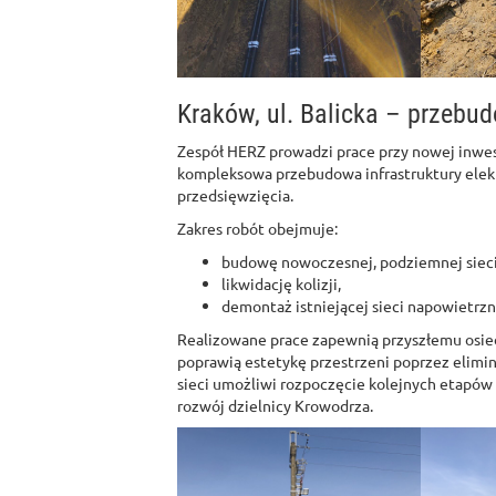
Kraków, ul. Balicka – przebud
Zespół HERZ prowadzi prace przy nowej inwe
kompleksowa przebudowa infrastruktury elek
przedsięwzięcia.
Zakres robót obejmuje:
budowę nowoczesnej, podziemnej sieci 
likwidację kolizji,
demontaż istniejącej sieci napowietrzn
Realizowane prace zapewnią przyszłemu osiedl
poprawią estetykę przestrzeni poprzez elim
sieci umożliwi rozpoczęcie kolejnych etapó
rozwój dzielnicy Krowodrza.