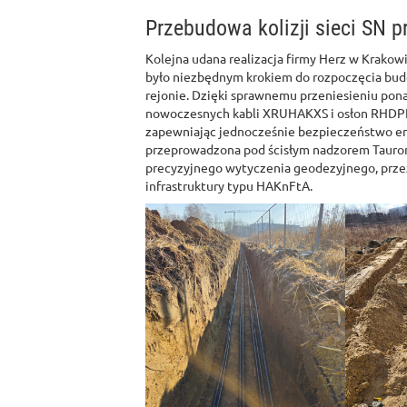
Przebudowa kolizji sieci SN p
Kolejna udana realizacja firmy Herz w Krakowie
było niezbędnym krokiem do rozpoczęcia bu
rejonie. Dzięki sprawnemu przeniesieniu pona
nowoczesnych kabli XRUHAKXS i osłon RHDPE
zapewniając jednocześnie bezpieczeństwo en
przeprowadzona pod ścisłym nadzorem Tauron 
precyzyjnego wytyczenia geodezyjnego, prze
infrastruktury typu HAKnFtA.