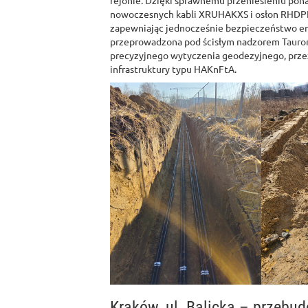
rejonie. Dzięki sprawnemu przeniesieniu pona
nowoczesnych kabli XRUHAKXS i osłon RHDPE
zapewniając jednocześnie bezpieczeństwo en
przeprowadzona pod ścisłym nadzorem Tauron 
precyzyjnego wytyczenia geodezyjnego, prze
infrastruktury typu HAKnFtA.
Kraków, ul. Balicka – przebud