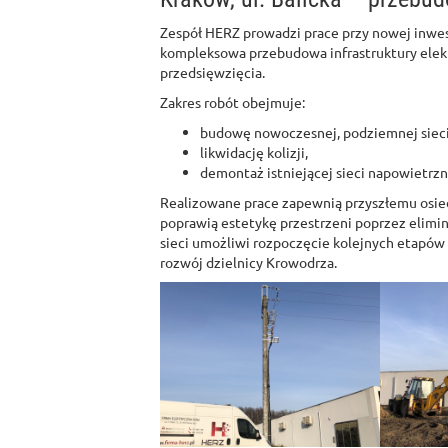
Zespół HERZ prowadzi prace przy nowej inwe
kompleksowa przebudowa infrastruktury elek
przedsięwzięcia.
Zakres robót obejmuje:
budowę nowoczesnej, podziemnej sieci 
likwidację kolizji,
demontaż istniejącej sieci napowietrzn
Realizowane prace zapewnią przyszłemu osiedl
poprawią estetykę przestrzeni poprzez elim
sieci umożliwi rozpoczęcie kolejnych etapó
rozwój dzielnicy Krowodrza.