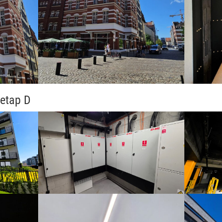
etap D