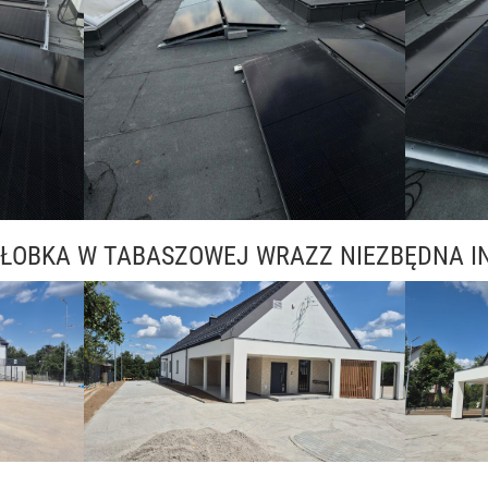
ŁOBKA W TABASZOWEJ WRAZZ NIEZBĘDNA I