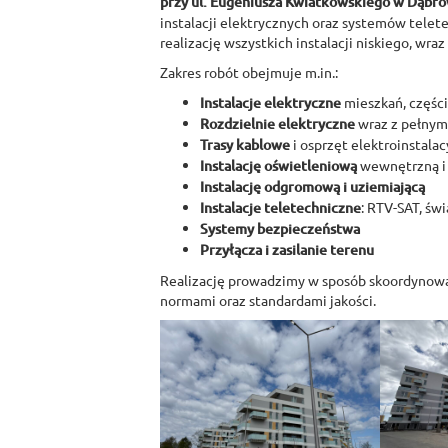
przy ul. Eugeniusza Kwiatkowskiego w Dąbro
instalacji elektrycznych oraz systemów telet
realizację wszystkich instalacji niskiego, wra
Zakres robót obejmuje m.in.:
Instalacje elektryczne
mieszkań, częśc
Rozdzielnie elektryczne
wraz z pełnym
Trasy kablowe
i osprzęt elektroinstalac
Instalację oświetleniową
wewnętrzną i
Instalację odgromową i uziemiającą
Instalacje teletechniczne
: RTV-SAT, ś
Systemy bezpieczeństwa
Przyłącza i zasilanie terenu
Realizację prowadzimy w sposób skoordynowa
normami oraz standardami jakości.