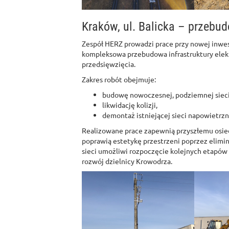
Kraków, ul. Balicka – przebud
Zespół HERZ prowadzi prace przy nowej inwe
kompleksowa przebudowa infrastruktury elek
przedsięwzięcia.
Zakres robót obejmuje:
budowę nowoczesnej, podziemnej sieci 
likwidację kolizji,
demontaż istniejącej sieci napowietrzn
Realizowane prace zapewnią przyszłemu osiedl
poprawią estetykę przestrzeni poprzez elim
sieci umożliwi rozpoczęcie kolejnych etapó
rozwój dzielnicy Krowodrza.