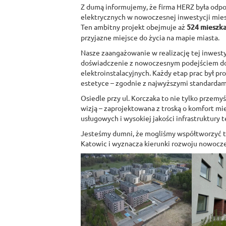
Z dumą informujemy, że firma HERZ była odpo
elektrycznych w nowoczesnej inwestycji mies
Ten ambitny projekt obejmuje aż
524 mieszka
przyjazne miejsce do życia na mapie miasta.
Nasze zaangażowanie w realizację tej inwestyc
doświadczenie z nowoczesnym podejściem do
elektroinstalacyjnych. Każdy etap prac był pr
estetyce – zgodnie z najwyższymi standardami
Osiedle przy ul. Korczaka to nie tylko przemy
wizją – zaprojektowana z troską o komfort m
usługowych i wysokiej jakości infrastruktury 
Jesteśmy dumni, że mogliśmy współtworzyć te
Katowic i wyznacza kierunki rozwoju nowoc