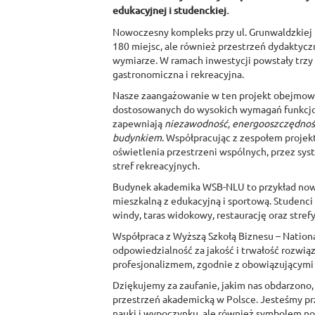
edukacyjnej i studenckiej.
Nowoczesny kompleks przy ul. Grunwaldzkiej 
180 miejsc, ale również przestrzeń dydaktycz
wymiarze. W ramach inwestycji powstały trzy
gastronomiczna i rekreacyjna.
Nasze zaangażowanie w ten projekt obejmowa
dostosowanych do wysokich wymagań funkcjon
zapewniają
niezawodność, energooszczędność
budynkiem
. Współpracując z zespołem proje
oświetlenia przestrzeni wspólnych, przez sys
stref rekreacyjnych.
Budynek akademika WSB-NLU to przykład nowoc
mieszkalną z edukacyjną i sportową. Studenci 
windy, taras widokowy, restaurację oraz strefy 
Współpraca z Wyższą Szkołą Biznesu – National 
odpowiedzialność za jakość i trwałość rozwią
profesjonalizmem, zgodnie z obowiązującymi n
Dziękujemy za zaufanie, jakim nas obdarzono, 
przestrzeń akademicką w Polsce. Jesteśmy prz
nauki i wypoczynku, ale również symbolem no