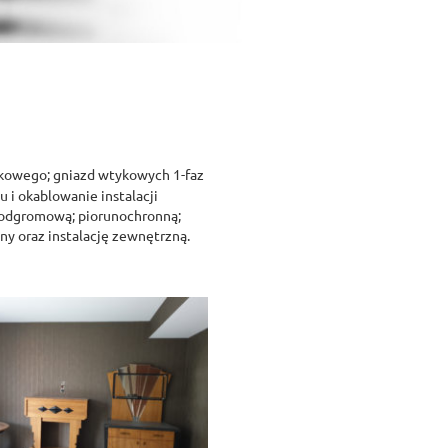
nkowego; gniazd wtykowych 1-faz
u i okablowanie instalacji
; odgromową; piorunochronną;
y oraz instalację zewnętrzną.