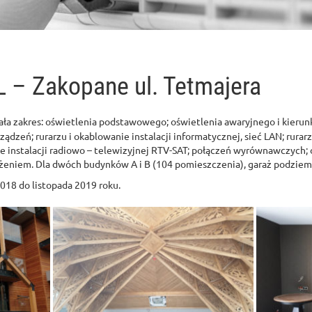
– Zakopane ul. Tetmajera
a zakres: oświetlenia podstawowego; oświetlenia awaryjnego i kieru
rządzeń; rurarzu i okablowanie instalacji informatycznej, sieć LAN; rurarz
nie instalacji radiowo – telewizyjnej RTV-SAT; połączeń wyrównawczych
eniem. Dla dwóch budynków A i B (104 pomieszczenia), garaż podziemn
2018 do listopada 2019 roku.