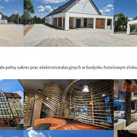
ła pełny zakres prac elektroinstalacyjnych w budynku hotelowym zlok