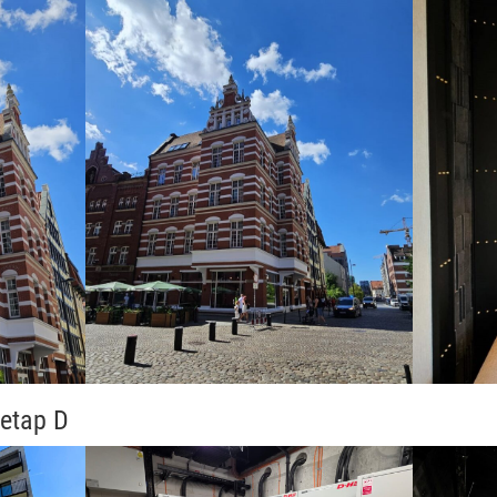
etap D