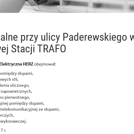
alne przy ulicy Paderewskiego 
ej Stacji TRAFO
Elektryczna HERZ
obejmował:
pomiędzy słupami,
owych nN,
enia ulicznego,
 napowietrznych,
nu pierwotnego,
yjnej pomiędzy słupami,
 telekomunikacyjnej ze słupami,
rczych,
owykonawczej.
7 r.