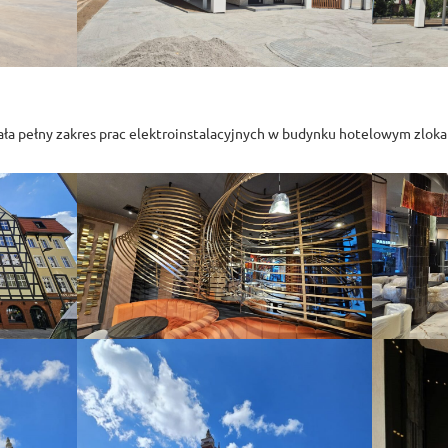
ła pełny zakres prac elektroinstalacyjnych w budynku hotelowym zlok