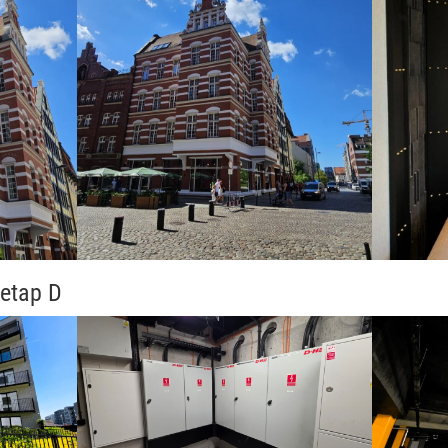
etap D