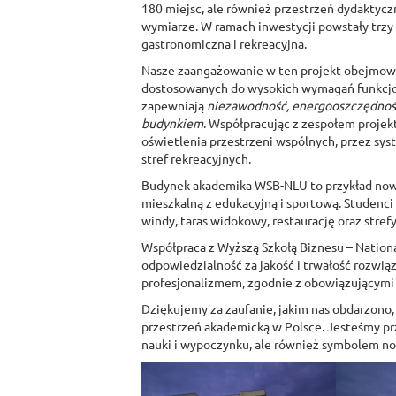
180 miejsc, ale również przestrzeń dydaktycz
wymiarze. W ramach inwestycji powstały trzy
gastronomiczna i rekreacyjna.
Nasze zaangażowanie w ten projekt obejmowa
dostosowanych do wysokich wymagań funkcjon
zapewniają
niezawodność, energooszczędność
budynkiem
. Współpracując z zespołem proje
oświetlenia przestrzeni wspólnych, przez sys
stref rekreacyjnych.
Budynek akademika WSB-NLU to przykład nowoc
mieszkalną z edukacyjną i sportową. Studenci 
windy, taras widokowy, restaurację oraz strefy 
Współpraca z Wyższą Szkołą Biznesu – National 
odpowiedzialność za jakość i trwałość rozwią
profesjonalizmem, zgodnie z obowiązującymi n
Dziękujemy za zaufanie, jakim nas obdarzono, 
przestrzeń akademicką w Polsce. Jesteśmy prz
nauki i wypoczynku, ale również symbolem no