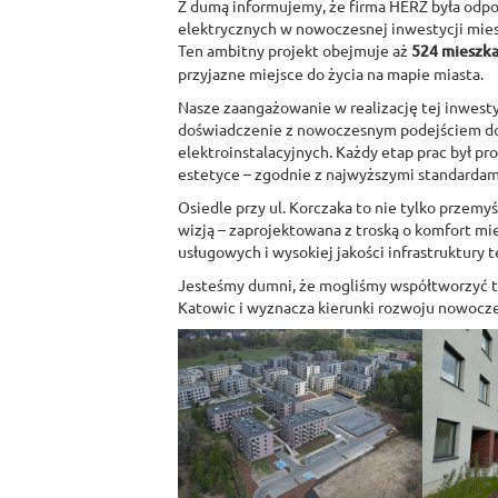
Z dumą informujemy, że firma HERZ była odpo
elektrycznych w nowoczesnej inwestycji mies
Ten ambitny projekt obejmuje aż
524 mieszka
przyjazne miejsce do życia na mapie miasta.
Nasze zaangażowanie w realizację tej inwestyc
doświadczenie z nowoczesnym podejściem do
elektroinstalacyjnych. Każdy etap prac był pr
estetyce – zgodnie z najwyższymi standardami
Osiedle przy ul. Korczaka to nie tylko przemy
wizją – zaprojektowana z troską o komfort m
usługowych i wysokiej jakości infrastruktury 
Jesteśmy dumni, że mogliśmy współtworzyć te
Katowic i wyznacza kierunki rozwoju nowoc