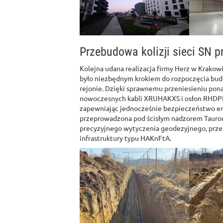
Przebudowa kolizji sieci SN p
Kolejna udana realizacja firmy Herz w Krakowie
było niezbędnym krokiem do rozpoczęcia bu
rejonie. Dzięki sprawnemu przeniesieniu pona
nowoczesnych kabli XRUHAKXS i osłon RHDPE
zapewniając jednocześnie bezpieczeństwo en
przeprowadzona pod ścisłym nadzorem Tauron 
precyzyjnego wytyczenia geodezyjnego, prze
infrastruktury typu HAKnFtA.