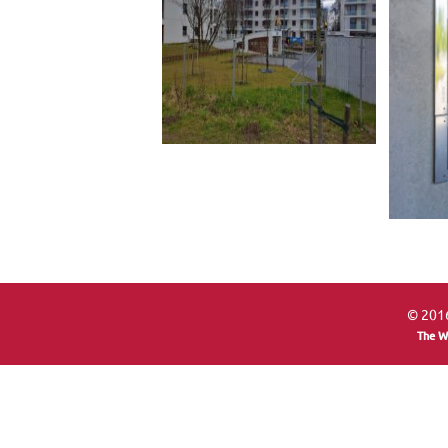
© 2016
The W